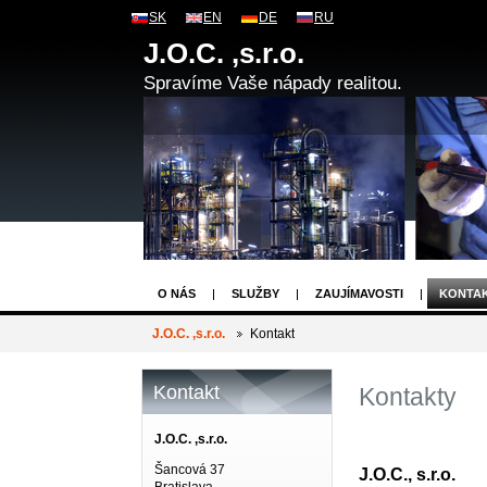
SK
EN
DE
RU
J.O.C. ,s.r.o.
Spravíme Vaše nápady realitou.
O NÁS
SLUŽBY
ZAUJÍMAVOSTI
KONTA
J.O.C. ,s.r.o.
Kontakt
Kontakt
Kontakty
J.O.C. ,s.r.o.
Šancová 37
J.O.C., s.r.o.
Bratislava