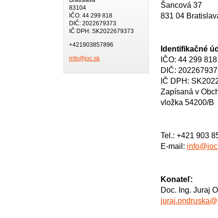
Šancová 37
83104
831 04 Bratislav
IČO: 44 299 818
DIČ: 2022679373
IČ DPH: SK2022679373
+421903857896
Identifikačné ú
IČO: 44 299 818
info@joc.sk
DIČ: 202267937
IČ DPH: SK202
Zapísaná v Obcho
vložka 54200/B
Tel.: +421 903 8
E-mail:
info@joc
Konateľ:
Doc. Ing. Juraj
juraj.ondruska@